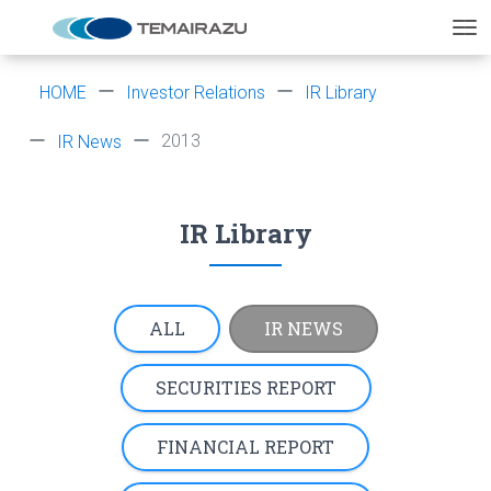
HOME
Investor Relations
IR Library
2013
IR News
IR Library
ALL
IR NEWS
SECURITIES REPORT
FINANCIAL REPORT