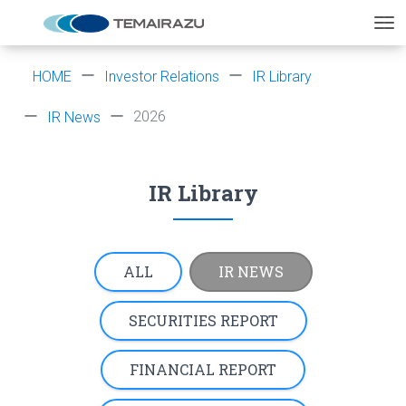
HOME
Investor Relations
IR Library
2026
IR News
IR Library
ALL
IR NEWS
SECURITIES REPORT
FINANCIAL REPORT