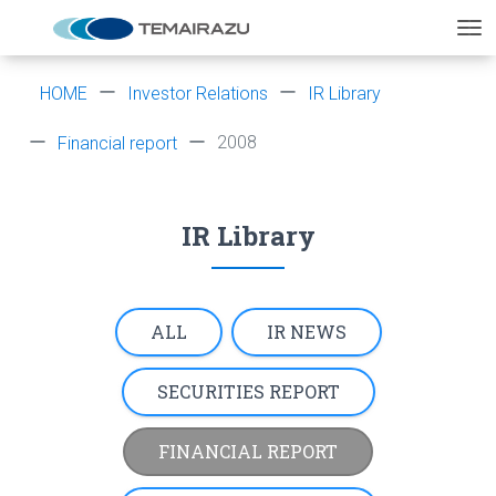
HOME
Investor Relations
IR Library
2008
Financial report
IR Library
ALL
IR NEWS
SECURITIES REPORT
FINANCIAL REPORT