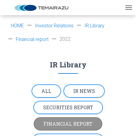
HOME
Investor Relations
IR Library
2022
Financial report
IR Library
ALL
IR NEWS
SECURITIES REPORT
FINANCIAL REPORT