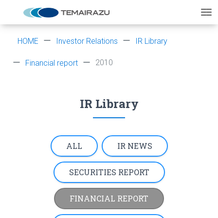
HOME
Investor Relations
IR Library
2010
Financial report
IR Library
ALL
IR NEWS
SECURITIES REPORT
FINANCIAL REPORT