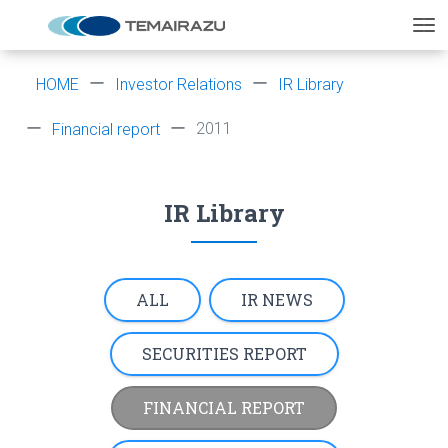
HOME
Investor Relations
IR Library
2011
Financial report
IR Library
ALL
IR NEWS
SECURITIES REPORT
FINANCIAL REPORT